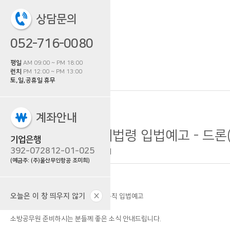
상담문의
052-716-0080
평일
AM 09:00 ~ PM 18:00
런치
PM 12:00 ~ PM 13:00
토,일,공휴일 휴무
계좌안내
소방채용시험 관계법령 입법예고 - 드론
기업은행
392-072812-01-025
울산무인항공
6,744회
0건
(예금주: (주)울산무인항공 조미희)
소방채용시험 제도개선 추진
×
오늘은 이 창 띄우지 않기
-소방공무원임용령 및 같은 법 시행규칙 입법예고
소방공무원 준비하시는 분들께 좋은 소식 안내드립니다.