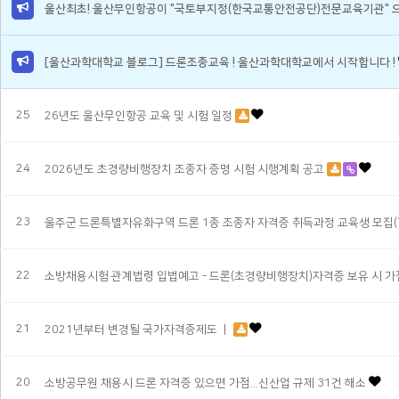
울산최초! 울산무인항공이 "국토부지정(한국교통안전공단)전문교육기관" 으
[울산과학대학교 블로그] 드론조종교육 ! 울산과학대학교에서 시작합니다 !
25
26년도 울산무인항공 교육 및 시험 일정
24
2026년도 초경량비행장치 조종자 증명 시험 시행계획 공고
23
울주군 드론특별자유화구역 드론 1종 조종자 자격증 취득과정 교육생 모집(
22
소방채용시험 관계법령 입법예고 - 드론(초경량비행장치)자격증 보유 시 
21
2021년부터 변경될 국가자격증제도 ㅣ
20
소방공무원 채용시 드론 자격증 있으면 가점...신산업 규제 31건 해소