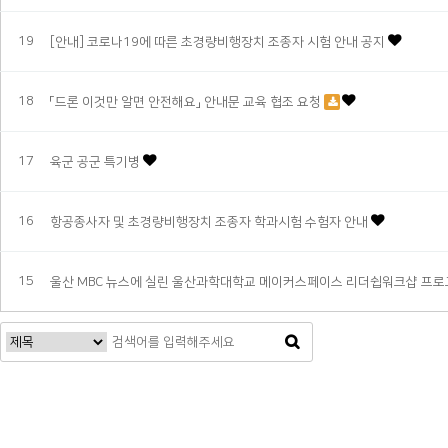
19
[안내] 코로나19에 따른 초경량비행장치 조종자 시험 안내 공지
18
「드론 이것만 알면 안전해요」 안내문 교육 협조 요청
17
육군 공군 특기병
16
항공종사자 및 초경량비행장치 조종자 학과시험 수험자 안내
15
울산 MBC 뉴스에 실린 울산과학대학교 메이커스페이스 리더쉽워크샵 프
맨끝