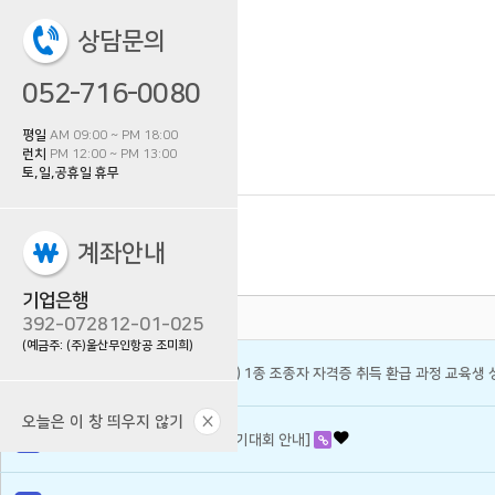
상담문의
052-716-0080
평일
AM 09:00 ~ PM 18:00
런치
PM 12:00 ~ PM 13:00
토,일,공휴일 휴무
계좌안내
Total 29건
1 페이지
기업은행
번호
392-072812-01-025
(예금주: (주)울산무인항공 조미희)
[울주군] 초경량 비행장치(드론) 1종 조종자 자격증 취득 환급 과정 교육생 
×
오늘은 이 창 띄우지 않기
[제4회 울산광역시장배 드론경기대회 안내]